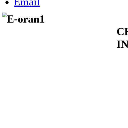
A
C
I
D
O