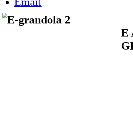
P
E
G
G