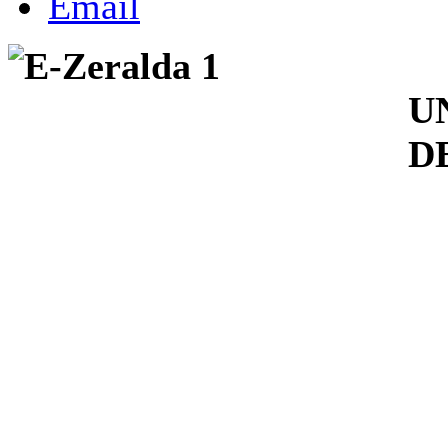
M
U
D
1
Z